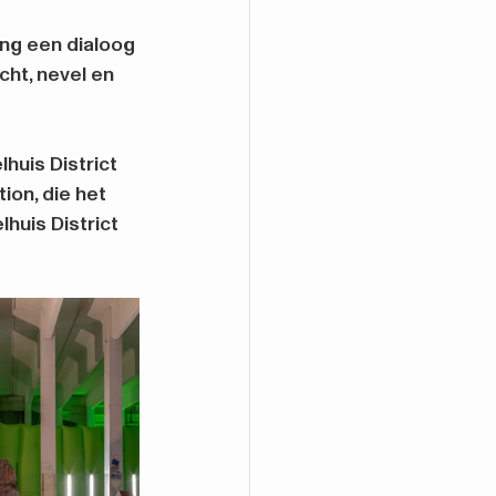
ing een dialoog 
ht, nevel en 
uis District 
on, die het 
huis District 