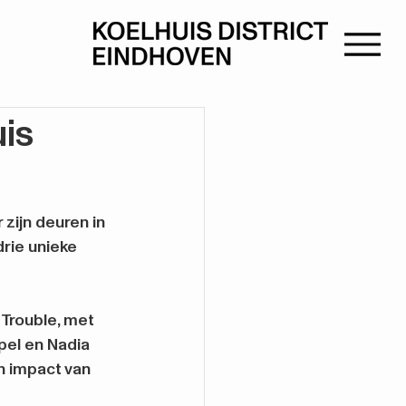
is
ijn deuren in 
rie unieke 
Trouble, met 
pel en Nadia 
n impact van 