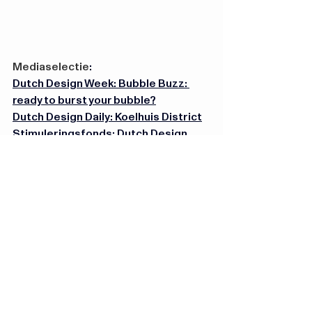
Mediaselectie
:
Dutch Design Week: Bubble Buzz: 
ready to burst your bubble?
Dutch Design Daily: Koelhuis District
Stimuleringsfonds: Dutch Design 
Week 2024 tips
Eindhoven Dagblad: Met deze tips 
haal je alles uit een dagje Dutch 
Design Week
De Architect: Mis deze 5 expo's op 
Dutch Design Week 2024 niet
Pretwerk.nl
: Prijswinnende 
audiobeleving ‘Kermis van Geluid’ 
tijdens Dutch Design Week
Hugo van der Goeslaan